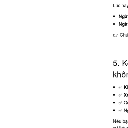
Lúc này
Ngày
Ngày
👉 Ch
5. K
khô
✅
K
✅
X
✅ Qu
✅ N
Nếu bạ
sự thàn