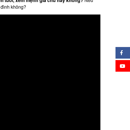
m tuổi, xem mệnh gia chủ hay không?
Nếu
a đình không?