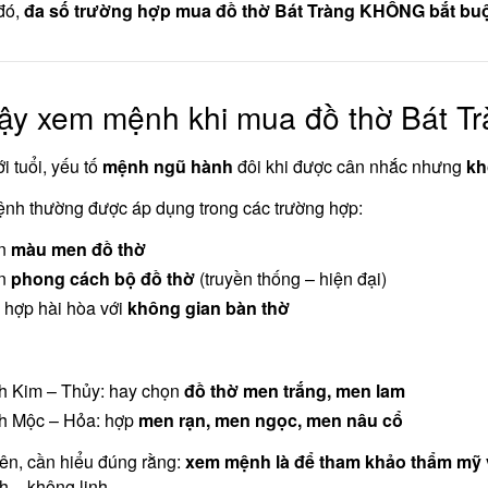
đó,
đa số trường hợp mua đồ thờ Bát Tràng KHÔNG bắt buộc
ậy xem mệnh khi mua đồ thờ Bát Tr
i tuổi, yếu tố
mệnh ngũ hành
đôi khi được cân nhắc nhưng
kh
nh thường được áp dụng trong các trường hợp:
n
màu men đồ thờ
n
phong cách bộ đồ thờ
(truyền thống – hiện đại)
 hợp hài hòa với
không gian bàn thờ
 Kim – Thủy: hay chọn
đồ thờ men trắng, men lam
h Mộc – Hỏa: hợp
men rạn, men ngọc, men nâu cổ
ên, cần hiểu đúng rằng:
xem mệnh là để tham khảo thẩm mỹ 
nh – không linh.