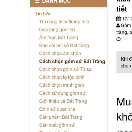
DANH MỤC
tiết
Tin tức
17/1
Tin công ty battrang.info
Gốm s
Quà tặng gốm sứ
tràng, b
Ẩm thực Bát Tràng
Báo chí nói về Bát tràng
Cách chọn ấm chén
Khi đ
Cách chọn gốm sứ Bát Tràng
chọn 
Cách chọn gốm sứ Tử sa
Cách chọn lọ lộc bình
Cách chọn tranh gốm
Cách sử dụng gốm sứ
Mua
Giới thiệu về Bát Tràng
Gốm sứ quanh ta
kh
Sản phẩm Bát Tràng
Sản xuất gốm sứ