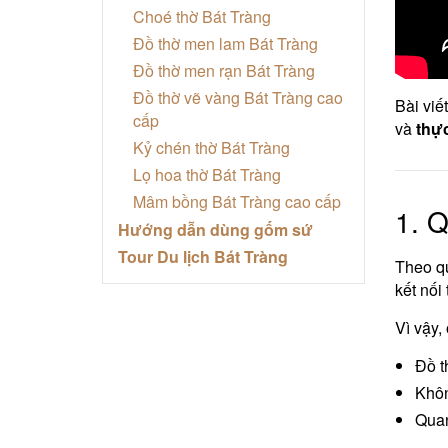
Choé thờ Bát Tràng
Đồ thờ men lam Bát Tràng
Đồ thờ men rạn Bát Tràng
Đồ thờ vẽ vàng Bát Tràng cao
Bài viế
cấp
và
thực
Kỷ chén thờ Bát Tràng
Lọ hoa thờ Bát Tràng
Mâm bồng Bát Tràng cao cấp
1. 
Hướng dẫn dùng gốm sứ
Tour Du lịch Bát Tràng
Theo qu
kết nối 
Vì vậy,
Đồ 
Khôn
Quan