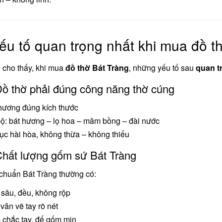
ếu tố quan trọng nhất khi mua đồ th
 cho thấy, khi mua
đồ thờ Bát Tràng
, những yếu tố sau
quan t
Đồ thờ phải đúng công năng thờ cúng
hương đúng kích thước
ộ: bát hương – lọ hoa – mâm bồng – đài nước
ục hài hòa, không thừa – không thiếu
Chất lượng gốm sứ Bát Tràng
chuẩn Bát Tràng thường có:
sâu, đều, không rộp
văn vẽ tay rõ nét
chắc tay, đế gốm mịn