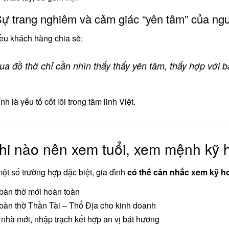
Sự trang nghiêm và cảm giác “yên tâm” của ng
ều khách hàng chia sẻ:
ua đồ thờ chỉ cần nhìn thấy thấy yên tâm, thấy hợp với b
h là yếu tố cốt lõi trong tâm linh Việt.
Khi nào nên xem tuổi, xem mệnh kỹ 
ột số trường hợp đặc biệt, gia đình
có thể cân nhắc xem kỹ h
bàn thờ mới hoàn toàn
bàn thờ Thần Tài – Thổ Địa cho kinh doanh
nhà mới, nhập trạch kết hợp an vị bát hương