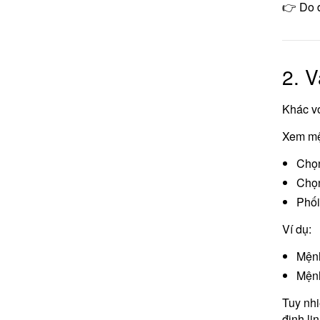
👉 Do 
2. V
Khác vớ
Xem mệ
Chọ
Chọ
Phối
Ví dụ:
Mệnh
Mện
Tuy nhi
định li