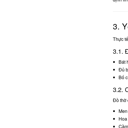
3. Y
Thực tế
3.1. 
Bát 
Đủ b
Bố c
3.2. 
Đồ thờ 
Men 
Hoa 
Cầm 