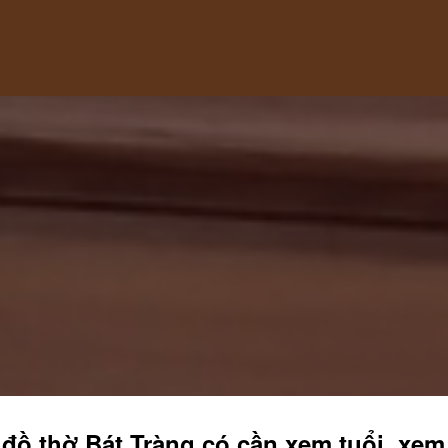
đồ thờ Bát Tràng có cần xem tuổi, xe