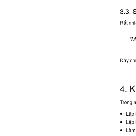
3.3. 
Rất nhi
“M
Đây chín
4. 
Trong m
Lập 
Lập 
Làm 