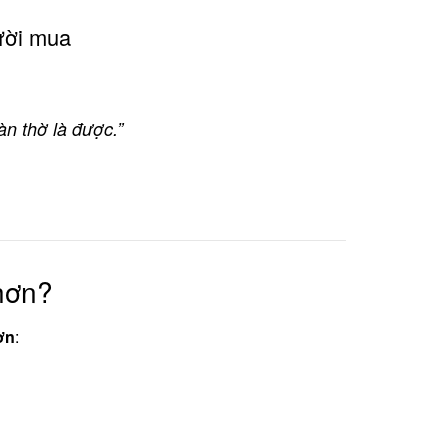
ười mua
àn thờ là được.”
hơn?
ơn
: