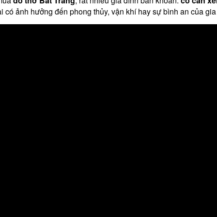
 mua
đồ thờ Bát Tràng
, rất nhiều gia đình băn khoăn:
có cần xe
i có ảnh hưởng đến phong thủy, vận khí hay sự bình an của gi