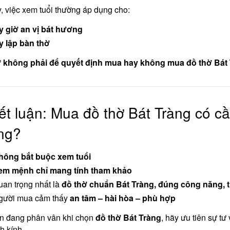
, việc xem tuổi thường áp dụng cho:
 giờ an vị bát hương
 lập bàn thờ
ứ
không phải để quyết định mua hay không mua đồ thờ Bát
ết luận: Mua đồ thờ Bát Tràng có c
ng?
hông bắt buộc xem tuổi
em mệnh chỉ mang tính tham khảo
an trọng nhất là
đồ thờ chuẩn Bát Tràng, đúng công năng, 
gười mua cảm thấy
an tâm – hài hòa – phù hợp
n đang phân vân khi chọn
đồ thờ Bát Tràng
, hãy ưu tiên sự t
h kính.