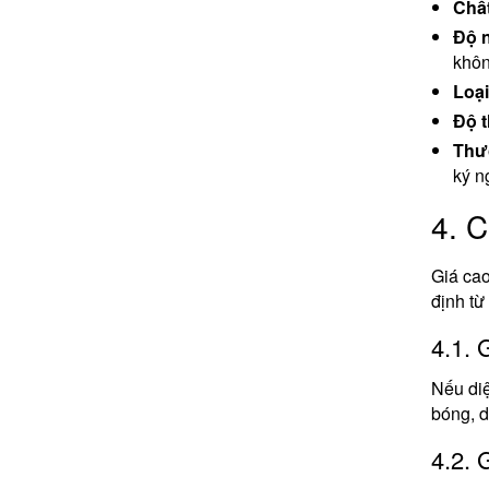
Chất
Độ n
khôn
Loại
Độ t
Thươ
ký n
4. C
Giá cao
định từ
4.1. 
Nếu diệ
bóng, d
4.2. 