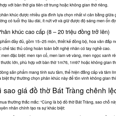
hợp với bàn thờ gia tiên cỡ trung hoặc không gian thờ riêng.
phân khúc được nhiều gia đình lựa chọn nhất vì cân bằng giữa g
ờng có tuổi thọ lâu dài, ít nứt vỡ và giữ được độ sáng men ổn đị
Phân khúc cao cấp (8 – 20 triệu đồng trở lên)
phẩm đầy đủ, gồm 15–25 món, thiết kế đồng bộ, hoa văn đắp nổ
 chế tác thủ công hoàn toàn bởi nghệ nhân có tay nghề cao.
 men đặc biệt: men rạn cổ, men lam vẽ vàng, men ngọc xanh rê
 thước lớn, phù hợp với bàn thờ 1m76, 1m97 hoặc không gian th
dòng sản phẩm mang tính sưu tầm, thể hiện đẳng cấp và tâm lin
 biệt thự thường chọn phân khúc này để tôn vinh không gian thờ
ì sao giá đồ thờ Bát Tràng chênh lệ
ua thường thắc mắc: “Cùng là bộ đồ thờ Bát Tràng, sao chỗ này 
uyên nhân chính tạo ra sự khác biệt: