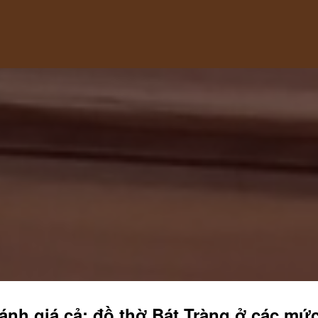
ánh giá cả: đồ thờ Bát Tràng ở các mức