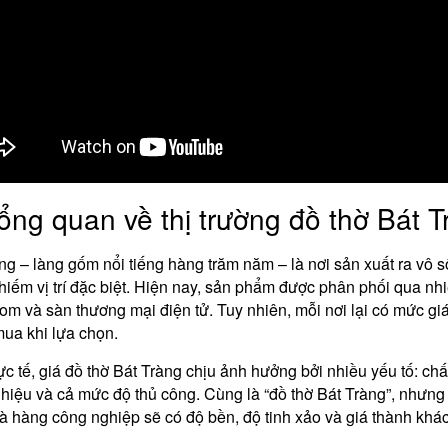
ổng quan về thị trường đồ thờ Bát T
ng – làng gốm nổi tiếng hàng trăm năm – là nơi sản xuất ra vô 
iếm vị trí đặc biệt. Hiện nay, sản phẩm được phân phối qua nhi
m và sàn thương mại điện tử. Tuy nhiên, mỗi nơi lại có mức gi
ua khi lựa chọn.
ực tế, giá đồ thờ Bát Tràng chịu ảnh hưởng bởi nhiều yếu tố: chất 
hiệu và cả mức độ thủ công. Cùng là “đồ thờ Bát Tràng”, nhưn
à hàng công nghiệp sẽ có độ bền, độ tinh xảo và giá thành khác b