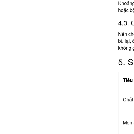
Khoảng 
hoặc bộ
4.3. 
Nên chọ
bù lại,
không g
5. S
Tiêu 
Chất 
Men 