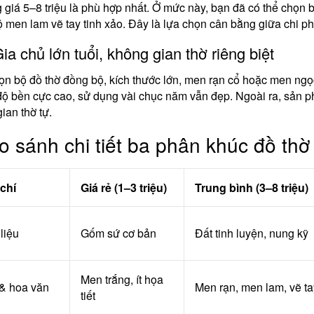
giá 5–8 triệu là phù hợp nhất. Ở mức này, bạn đã có thể chọn b
 men lam vẽ tay tinh xảo. Đây là lựa chọn cân bằng giữa chi ph
Gia chủ lớn tuổi, không gian thờ riêng biệt
n bộ đồ thờ đồng bộ, kích thước lớn, men rạn cổ hoặc men ngọc
 độ bền cực cao, sử dụng vài chục năm vẫn đẹp. Ngoài ra, sản 
ian thờ tự.
o sánh chi tiết ba phân khúc đồ thờ
chí
Giá rẻ (1–3 triệu)
Trung bình (3–8 triệu)
liệu
Gốm sứ cơ bản
Đất tinh luyện, nung kỹ
Men trắng, ít họa
& hoa văn
Men rạn, men lam, vẽ ta
tiết