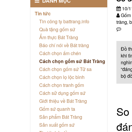
DANH MỤC
10/1
Tin tức
Gốm s
Tin công ty battrang.info
tràng, b
Quà tặng gốm sứ
Ẩm thực Bát Tràng
Báo chí nói về Bát tràng
Đồ th
Cách chọn ấm chén
khi t
Cách chọn gốm sứ Bát Tràng
nghìn
Cách chọn gốm sứ Tử sa
“đáng
bộ đồ
Cách chọn lọ lộc bình
Cách chọn tranh gốm
Cách sử dụng gốm sứ
Giới thiệu về Bát Tràng
So 
Gốm sứ quanh ta
Sản phẩm Bát Tràng
đán
Sản xuất gốm sứ