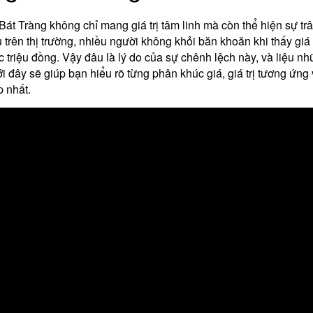
Bát Tràng không chỉ mang giá trị tâm linh mà còn thể hiện sự trân
u trên thị trường, nhiều người không khỏi băn khoăn khi thấy gi
c triệu đồng. Vậy đâu là lý do của sự chênh lệch này, và liệu nh
ới đây sẽ giúp bạn hiểu rõ từng phân khúc giá, giá trị tương ứ
 nhất.