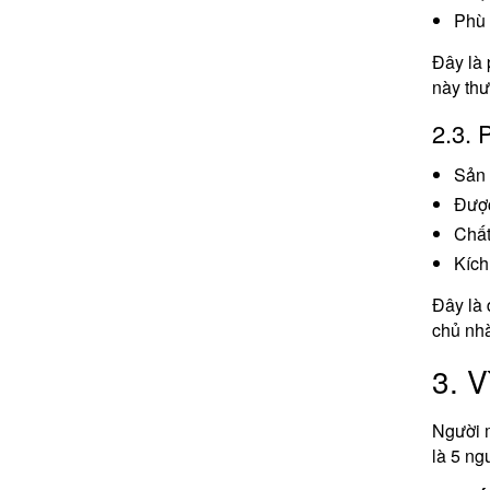
Phù 
Đây là 
này thư
2.3. 
Sản 
Được
Chất
Kích
Đây là 
chủ nhà
3. V
Người m
là 5 ng