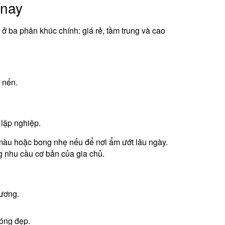
 nay
ở ba phân khúc chính: giá rẻ, tầm trung và cao
 nến.
 lập nghiệp.
àu hoặc bong nhẹ nếu để nơi ẩm ướt lâu ngày.
g nhu cầu cơ bản của gia chủ.
ương.
óng đẹp.