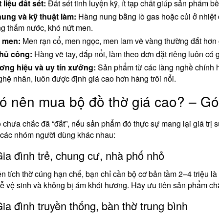
 liệu đất sét:
Đất sét tinh luyện kỹ, ít tạp chất giúp sản phẩm b
ung và kỹ thuật làm:
Hàng nung bằng lò gas hoặc củi ở nhiệt 
g thấm nước, khó nứt men.
 men:
Men rạn cổ, men ngọc, men lam vẽ vàng thường đắt hơn g
hủ công:
Hàng vẽ tay, đắp nổi, làm theo đơn đặt riêng luôn có
ng hiệu và uy tín xưởng:
Sản phẩm từ các làng nghề chính h
ghệ nhân, luôn được định giá cao hơn hàng trôi nổi.
ó nên mua bộ đồ thờ giá cao? – Gó
 chưa chắc đã “đắt”, nếu sản phẩm đó thực sự mang lại giá trị
 các nhóm người dùng khác nhau:
Gia đình trẻ, chung cư, nhà phố nhỏ
n tích thờ cúng hạn chế, bạn chỉ cần bộ cơ bản tầm 2–4 triệu l
ễ vệ sinh và không bị ám khói hương. Hãy ưu tiên sản phẩm c
Gia đình truyền thống, bàn thờ trung bình