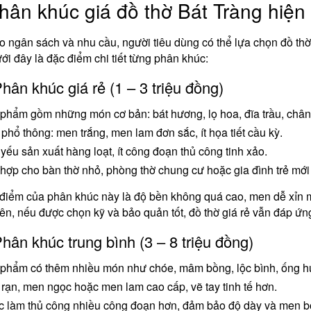
hân khúc giá đồ thờ Bát Tràng hiện
o ngân sách và nhu cầu, người tiêu dùng có thể lựa chọn đồ thờ 
ới đây là đặc điểm chi tiết từng phân khúc:
Phân khúc giá rẻ (1 – 3 triệu đồng)
phẩm gồm những món cơ bản: bát hương, lọ hoa, đĩa trầu, chân
phổ thông: men trắng, men lam đơn sắc, ít họa tiết cầu kỳ.
yếu sản xuất hàng loạt, ít công đoạn thủ công tinh xảo.
hợp cho bàn thờ nhỏ, phòng thờ chung cư hoặc gia đình trẻ mới
iểm của phân khúc này là độ bền không quá cao, men dễ xỉn m
ên, nếu được chọn kỹ và bảo quản tốt, đồ thờ giá rẻ vẫn đáp ứn
Phân khúc trung bình (3 – 8 triệu đồng)
phẩm có thêm nhiều món như chóe, mâm bồng, lộc bình, ống h
rạn, men ngọc hoặc men lam cao cấp, vẽ tay tinh tế hơn.
 làm thủ công nhiều công đoạn hơn, đảm bảo độ dày và men b