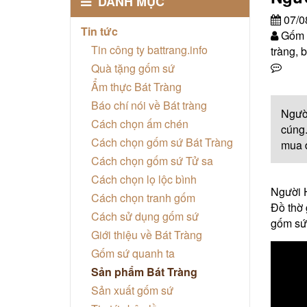
DANH MỤC
07/0
Tin tức
Gốm s
Tin công ty battrang.info
tràng, b
Quà tặng gốm sứ
Ẩm thực Bát Tràng
Báo chí nói về Bát tràng
Người
Cách chọn ấm chén
cúng.
Cách chọn gốm sứ Bát Tràng
mua đ
Cách chọn gốm sứ Tử sa
Cách chọn lọ lộc bình
Người H
Cách chọn tranh gốm
Đồ thờ 
Cách sử dụng gốm sứ
gốm sứ 
Giới thiệu về Bát Tràng
Gốm sứ quanh ta
Sản phẩm Bát Tràng
Sản xuất gốm sứ