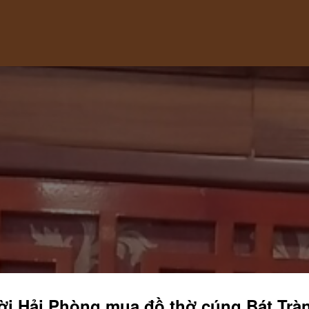
i Hải Phòng mua đồ thờ cúng Bát Trà