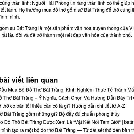
cúng thần linh: Người Hải Phòng tin rằng thần linh có thể giúp 
 tốt lành. Họ thường mua đồ thờ gốm sứ Bát Tràng để thờ cúng 
đình mình.
gốm sứ Bát Tràng là một sản phẩm văn hóa truyền thống của V
 rất lâu đời và đã trở thành một nét đẹp văn hóa của thành phố.
bài viết liên quan
Đầu Mua Bộ Đồ Thờ Bát Tràng: Kinh Nghiệm Thực Tế Tránh Mấ
ồ Thờ Bát Tràng – Ý Nghĩa, Cách Chọn Và Hướng Dẫn Bày Trí
 thờ cơ bản tối thiểu cần có là gì? Hướng dẫn chi tiết từ A-Z
ờ Bát Tràng gồm những gì? Bộ đầy đủ chuẩn phong thủy
o Đồ Thờ Bát Tràng Được Xem Là “Vật Kết Nối Tam Giới” | battr
trình tạo ra một bộ đồ thờ Bát Tràng — Từ đất sét thô đến bàn thờ