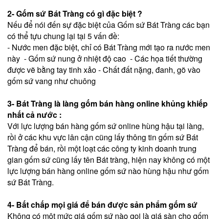
2- Gốm sứ Bát Tràng có gì đặc biệt ?
Nếu để nói đến sự đặc biệt của Gốm sứ Bát Tràng các bạn
có thể tựu chung lại tại 5 vấn đề:
- Nước men đặc biệt, chỉ có Bát Tràng mới tạo ra nước men
này - Gốm sứ nung ở nhiệt độ cao - Các họa tiết thường
được vẽ bằng tay tinh xảo - Chất đất nặng, đanh, gõ vào
gốm sứ vang như chuông
3- Bát Tràng là làng gốm bán hàng online khủng khiếp
nhất cả nước :
Với lực lượng bán hàng gốm sứ online hùng hậu tại làng,
rồi ở các khu vực lân cận cũng lấy thông tin gốm sứ Bát
Tràng để bán, rồi một loạt các công ty kinh doanh trung
gian gốm sứ cũng lấy tên Bát tràng, hiện nay không có một
lực lượng bán hàng online gốm sứ nào hùng hậu như gốm
sứ Bát Tràng.
4- Bất chấp mọi giá để bán được sản phẩm gốm sứ
Không có một mức giá gốm sứ nào gọi là giá sàn cho gốm