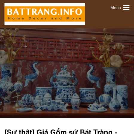
Menu
[Sự thật] Giá Gốm sứ Bát Tràng -