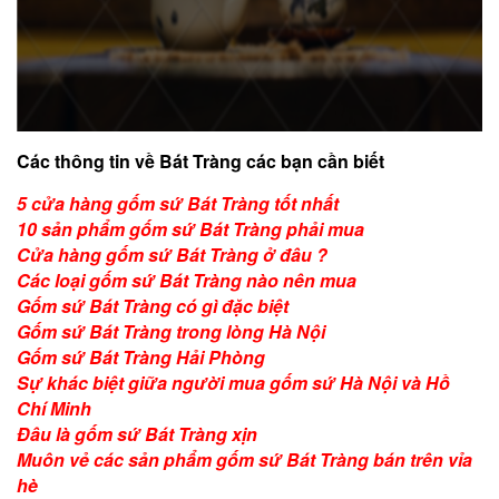
Các thông tin về Bát Tràng các bạn cần biết
5 cửa hàng gốm sứ Bát Tràng tốt nhất
10 sản phẩm gốm sứ Bát Tràng phải mua
Cửa hàng gốm sứ Bát Tràng ở đâu ?
Các loại gốm sứ Bát Tràng nào nên mua
Gốm sứ Bát Tràng có gì đặc biệt
Gốm sứ Bát Tràng trong lòng Hà Nội
Gốm sứ Bát Tràng Hải Phòng
Sự khác biệt giữa người mua gốm sứ Hà Nội và Hồ
Chí Minh
Đâu là gốm sứ Bát Tràng xịn
Muôn vẻ các sản phẩm gốm sứ Bát Tràng bán trên vỉa
hè