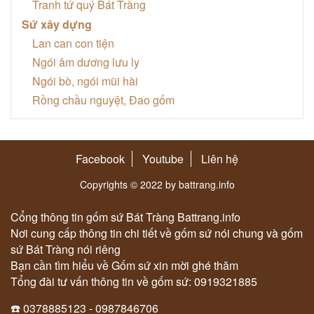
Tranh tứ quý Bát Tràng
Sứ xây dựng
Lan can con tiện
Ngói âm dương lưu ly
Ngói bò, ngói mũi hài
Rồng chầu nguyệt, Đao gốm
Facebook
Youtube
Liên hệ
Copyrights © 2022 by battrang.info
Cổng thông tin gốm sứ Bát Tràng Battrang.info
Nơi cung cấp thông tin chi tiết về gốm sứ nói chung và gốm
sứ Bát Tràng nói riêng
Bạn cần tìm hiểu về Gốm sứ xin mời ghé thăm
Tổng đài tư vấn thông tin về gốm sứ: 0919321885
☎️ 0378885123 - 0987846706