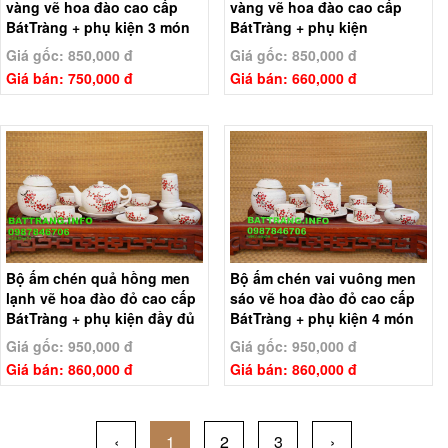
vàng vẽ hoa đào cao cấp
vàng vẽ hoa đào cao cấp
BátTràng + phụ kiện 3 món
BátTràng + phụ kiện
Giá gốc: 850,000 đ
Giá gốc: 850,000 đ
Giá bán: 750,000 đ
Giá bán: 660,000 đ
Bộ ấm chén quả hồng men
Bộ ấm chén vai vuông men
lạnh vẽ hoa đào đỏ cao cấp
sáo vẽ hoa đào đỏ cao cấp
BátTràng + phụ kiện đầy đủ
BátTràng + phụ kiện 4 món
Giá gốc: 950,000 đ
Giá gốc: 950,000 đ
Giá bán: 860,000 đ
Giá bán: 860,000 đ
‹
1
2
3
›