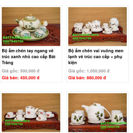
Bộ ấm chén tay ngang vẽ
Bộ ấm chén vai vuông men
trúc xanh nhỏ cao cấp Bát
lạnh vẽ trúc cao cấp + phụ
Tràng
kiện
Giá gốc: 500,000 đ
Giá gốc: 1,050,000 đ
Giá bán: 450,000 đ
Giá bán: 880,000 đ