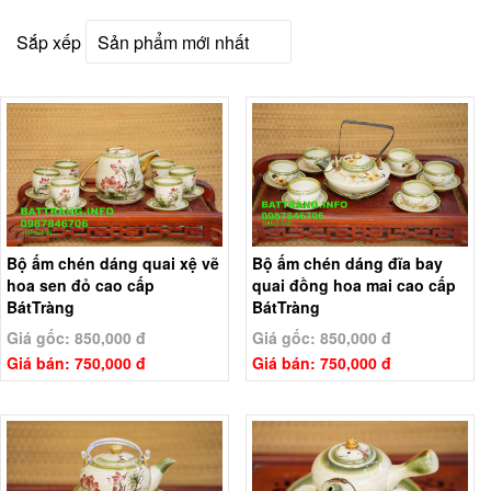
Sắp xếp
Bộ ấm chén dáng quai xệ vẽ
Bộ ấm chén dáng đĩa bay
hoa sen đỏ cao cấp
quai đồng hoa mai cao cấp
BátTràng
BátTràng
Giá gốc: 850,000 đ
Giá gốc: 850,000 đ
Giá bán: 750,000 đ
Giá bán: 750,000 đ