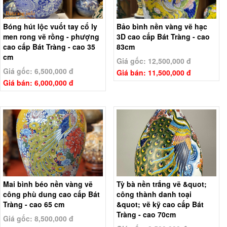
Bóng hút lộc vuốt tay cổ ly
Bảo bình nền vàng vẽ hạc
men rong vẽ rồng - phượng
3D cao cấp Bát Tràng - cao
cao cấp Bát Tràng - cao 35
83cm
cm
Giá gốc: 12,500,000 đ
Giá gốc: 6,500,000 đ
Giá bán: 11,500,000 đ
Giá bán: 6,000,000 đ
Mai bình béo nền vàng vẽ
Tỳ bà nền trắng vẽ &quot;
công phù dung cao cấp Bát
công thành danh toại
Tràng - cao 65 cm
&quot; vẽ kỹ cao cấp Bát
Tràng - cao 70cm
Giá gốc: 8,500,000 đ