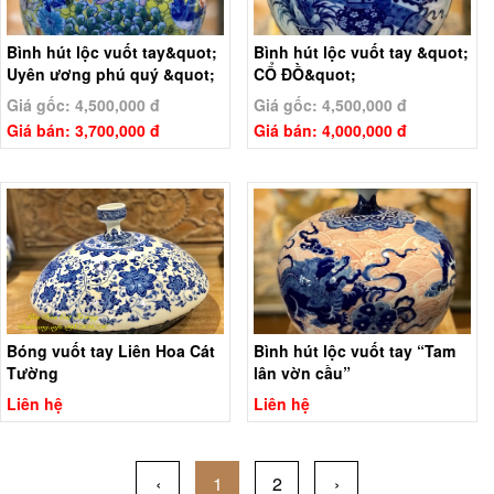
Bình hút lộc vuốt tay&quot;
Bình hút lộc vuốt tay &quot;
Uyên ương phú quý &quot;
CỔ ĐỒ&quot;
Giá gốc: 4,500,000 đ
Giá gốc: 4,500,000 đ
Giá bán: 3,700,000 đ
Giá bán: 4,000,000 đ
Bóng vuốt tay Liên Hoa Cát
Bình hút lộc vuốt tay “Tam
Tường
lân vờn cầu”
Liên hệ
Liên hệ
‹
1
2
›