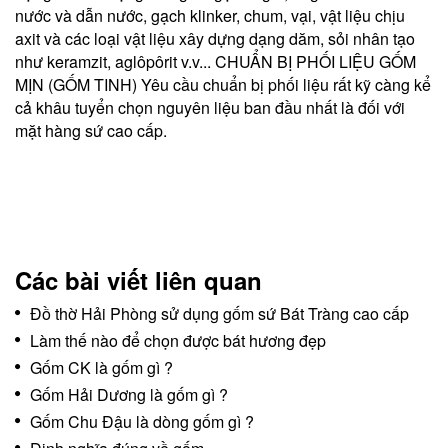
nước và dẫn nước, gạch klinker, chum, vại, vật liệu chịu
axit và các loại vật liệu xây dựng dạng dăm, sỏi nhân tạo
như keramzit, aglôpôrit v.v... CHUẨN BỊ PHỐI LIỆU GỐM
MỊN (GỐM TINH) Yêu cầu chuẩn bị phối liệu rất kỹ càng kể
cả khâu tuyển chọn nguyên liệu ban đầu nhất là đối với
mặt hàng sứ cao cấp.
Các bài viết liên quan
Đồ thờ Hải Phòng sử dụng gốm sứ Bát Tràng cao cấp
Làm thế nào để chọn được bát hương đẹp
Gốm CK là gốm gì ?
Gốm Hải Dương là gốm gì ?
Gốm Chu Đậu là dòng gốm gì ?