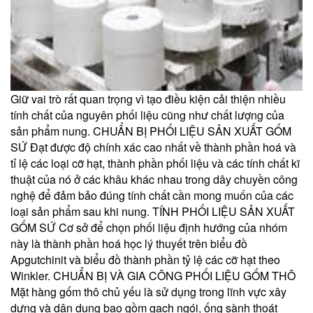
Giữ vai trò rất quan trọng vì tạo điều kiện cải thiện nhiều
tính chất của nguyên phối liệu cũng như chất lượng của
sản phẩm nung. CHUẨN BỊ PHỐI LIỆU SẢN XUẤT GỐM
SỨ Đạt được độ chính xác cao nhất về thành phần hoá và
tỉ lệ các loại cỡ hạt, thành phần phối liệu và các tính chất kĩ
thuật của nó ở các khâu khác nhau trong dây chuyền công
nghệ để đảm bảo đúng tính chất cần mong muốn của các
loại sản phẩm sau khi nung. TÍNH PHỐI LIỆU SẢN XUẤT
GỐM SỨ Cơ sở để chọn phối liệu định hướng của nhóm
này là thành phần hoá học lý thuyết trên biểu đồ
Apgutchinit và biểu đồ thành phần tỷ lệ các cỡ hạt theo
Winkler. CHUẨN BỊ VÀ GIA CÔNG PHỐI LIỆU GỐM THÔ
Mặt hàng gốm thô chủ yếu là sử dụng trong lĩnh vực xây
dựng và dân dụng bao gồm gạch ngói, ống sành thoát