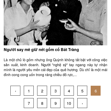
Người say mê giữ nét gốm cổ Bát Tràng
Là một chủ lò gốm nhưng ông Quỳnh không tất bật với công việc
sản xuất, kinh doanh. Người "nghệ sỹ" tay ngang này tự nhận
mình là người yêu mến cái đẹp của quê hương. Dù chỉ là một mái
đình cong cong uốn trong ráng chiều đỏ rực,...
‹
1
2
3
4
5
6
7
8
9
10
›