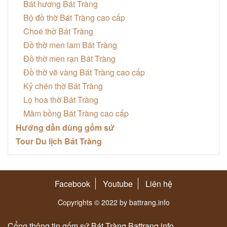
Bát hương Bát Tràng
Bộ đồ thờ Bát Tràng cao cấp
Choé thờ Bát Tràng
Đồ thờ men lam Bát Tràng
Đồ thờ men rạn Bát Tràng
Đồ thờ vẽ vàng Bát Tràng cao cấp
Kỷ chén thờ Bát Tràng
Lọ hoa thờ Bát Tràng
Mâm bồng Bát Tràng cao cấp
Hướng dẫn dùng gốm sứ
Tour Du lịch Bát Tràng
Facebook
Youtube
Liên hệ
Copyrights © 2022 by battrang.info
Cổng thông tin gốm sứ Bát Tràng Battrang.info